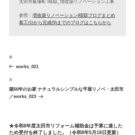
太田市薮塚町 I様邸_増改築リノベーション工事
参照：
増改築リノベーションI様邸ブログまとめ
着工(1)から完成(9)までのブログはこちらから
投
前
前
稿
の
works_021
ナ
投
ビ
稿
次
次
ゲ
の
築50年のお家 ナチュラルシンプルな平屋リノベ・太田市
投
ー
／works_023
稿
シ
ョ
ン
★令和8年度太田市リフォーム補助金は予算に達した
ため受付を終了しました。（令和8年5月18日更新）