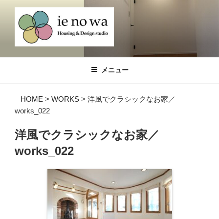
コ
ン
テ
ン
ツ
デザインリノベ IENOWA（イエノ
Design Renovation and Reform Company, ienowa
へ
ワ）群馬県太田市・桐生市・みどり市
メニュー
ス
のリノベーションなら
キ
HOME
>
WORKS
>
洋風でクラシックなお家／
ッ
works_022
プ
洋風でクラシックなお家／
works_022