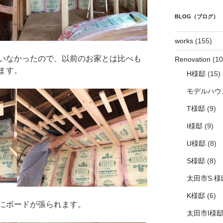
BLOG（ブログ）
works
(155)
いなかったので、以前のお家とは比べも
Renovation
(10
ます。
H様邸
(15)
モデルハウ
T様邸
(9)
I様邸
(9)
U様邸
(8)
S様邸
(8)
太田市S.様
K様邸
(6)
にボードが張られます。
太田市I様