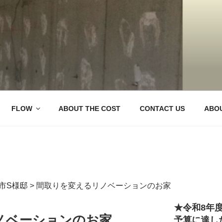
ベ IENOWA（イエノワ）
 Company, ienowa
市のリノベーションなら
FLOW
ABOUT THE COST
CONTACT US
ABOU
市S様邸
>
間取りを変えるリノベーションのお家
★令和8年
ノベーションのお家
予算に達し