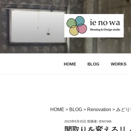
コ
ン
テ
ン
ツ
へ
デザインリノ
Design Renovation and Reform
ス
キ
生市・みどり
ッ
HOME
BLOG
WORKS
プ
HOME
>
BLOG
>
Renovation
>
みどり
投
2023年8月25日
投稿者:
IENOWA
稿
間取りを変えるリ
日: