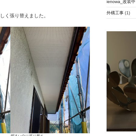
ienowa_改装中
外構工事
(1)
新しく張り替えました。