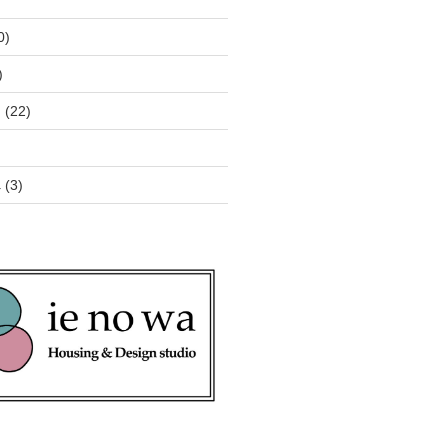
0)
)
ン
(22)
へ
(3)