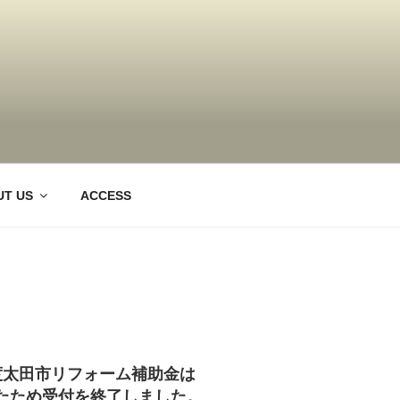
群馬県太田市・桐
T US
ACCESS
度太田市リフォーム補助金は
たため受付を終了しました。