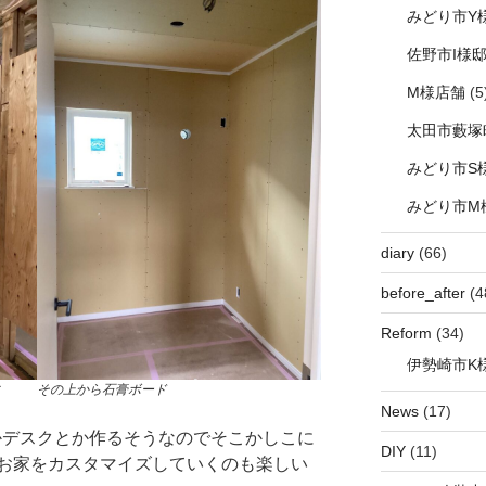
みどり市Y
佐野市I様
M様店舗
(5
太田市藪塚
みどり市S
みどり市M
diary
(66)
before_after
(4
Reform
(34)
伊勢崎市K
その上から石膏ボード
News
(17)
とかデスクとか作るそうなのでそこかしこに
DIY
(11)
お家をカスタマイズしていくのも楽しい