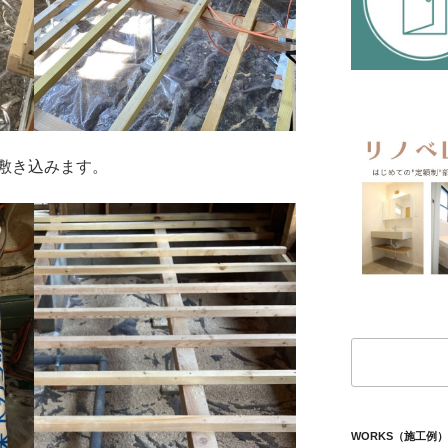
敷き込みます。
検
索
WORKS（施工例）