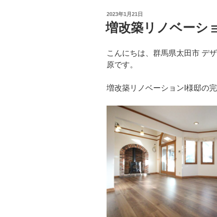
投
2023年1月21日
稿
増改築リノベーショ
日:
こんにちは、群馬県太田市 デザイ
原です。
増改築リノベーションI様邸の