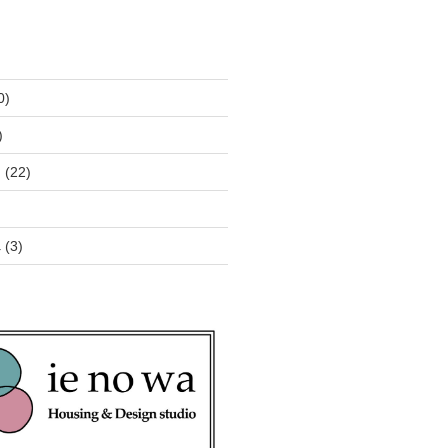
0)
)
ン
(22)
へ
(3)