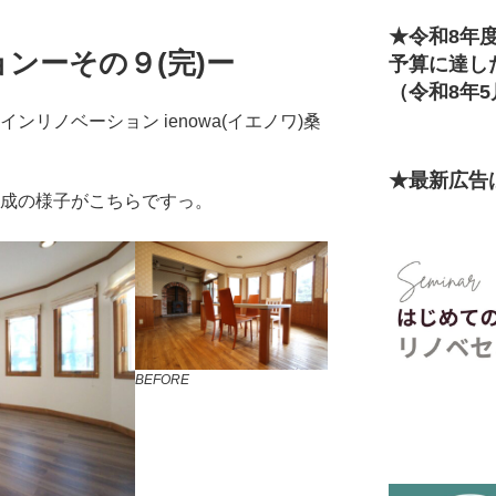
★令和8年
ンーその９(完)ー
予算に達し
（令和8年5
ンリノベーション ienowa(イエノワ)桑
★最新広告
完成の様子がこちらですっ。
BEFORE