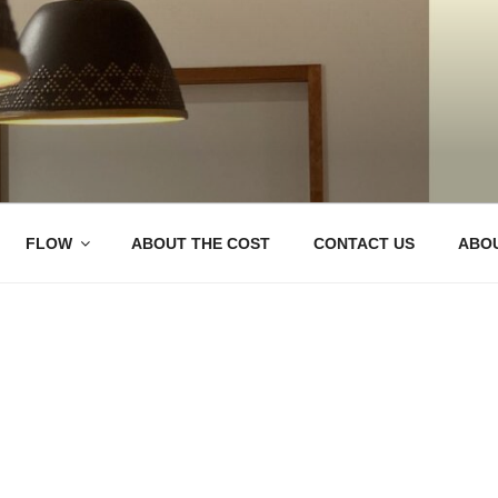
ベ IENOWA（イエノワ）
 Company, ienowa
市のリノベーションなら
FLOW
ABOUT THE COST
CONTACT US
ABOU