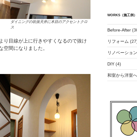
WORKS（施工例）
ダイニングの吹抜天井に木目のアクセントクロ
ス
Before-After
(3
より目線が上に行きやすくなるので抜け
リフォーム
(27
な空間になりました。
リノベーショ
DIY
(4)
和室から洋室