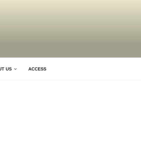
群馬県太田市・桐
T US
ACCESS