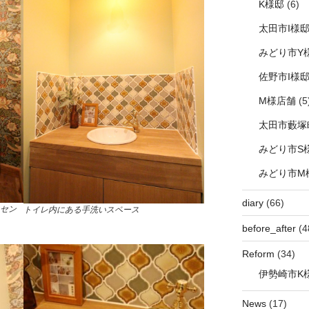
K様邸
(6)
太田市I様
みどり市Y
佐野市I様
M様店舗
(5
太田市藪塚
みどり市S
みどり市M
diary
(66)
セン
トイレ内にある手洗いスペース
before_after
(4
Reform
(34)
伊勢崎市K
News
(17)