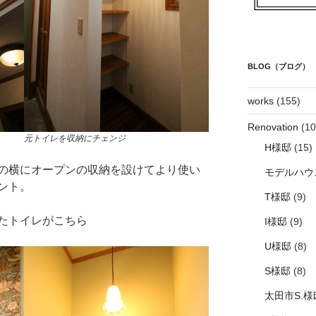
BLOG（ブログ）
works
(155)
Renovation
(10
元トイレを収納にチェンジ
H様邸
(15)
の横にオープンの収納を設けてより使い
モデルハウ
ント。
T様邸
(9)
たトイレがこちら
I様邸
(9)
U様邸
(8)
S様邸
(8)
太田市S.様