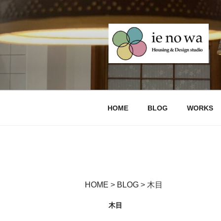
コ
ン
テ
ン
ツ
へ
デザインリノ
Design Renovation and Reform
ス
キ
生市・みどり
ッ
HOME
BLOG
WORKS
プ
HOME
>
BLOG
>
木目
木目