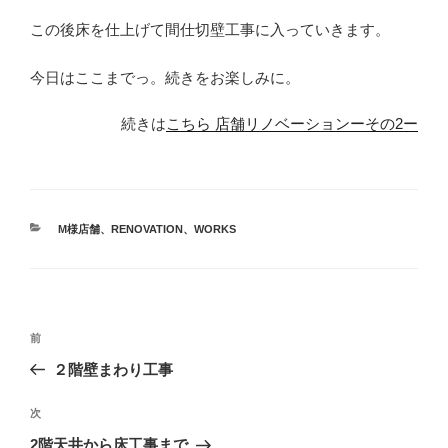
この後床を仕上げて間仕切壁工事に入っていきます。
今日はここまでっ。続きをお楽しみに。
続きは
こちら 店舗リノベーションーその2ー
カ
M様店舗
、
RENOVATION
、
WORKS
テ
ゴ
リ
ー
投
前
前
稿
の
２階壁まわり工事
ナ
投
ビ
稿
次
次
ゲ
の
2階天井から床工事まで