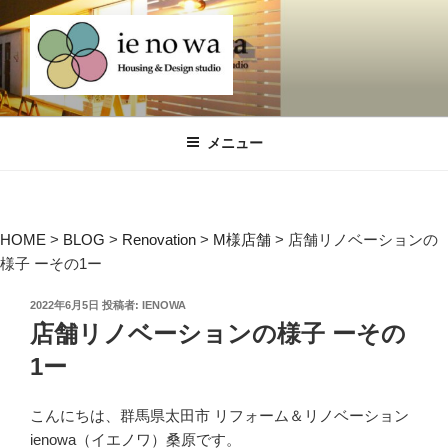
コ
ン
テ
ン
ツ
デザインリノベ IENOWA（イエノ
Design Renovation and Reform Company, ienowa
へ
ワ）群馬県太田市・桐生市・みどり市
メニュー
ス
のリノベーションなら
キ
ッ
プ
HOME
>
BLOG
>
Renovation
>
M様店舗
>
店舗リノベーションの
様子 ーその1ー
投
2022年6月5日
投稿者:
IENOWA
稿
店舗リノベーションの様子 ーその
日:
1ー
こんにちは、群馬県太田市 リフォーム＆リノベーション
ienowa（イエノワ）桑原です。