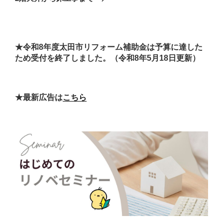
投
ー
稿
シ
ョ
★令和8年度太田市リフォーム補助金は予算に達した
ン
ため受付を終了しました。（令和8年5月18日更新）
★最新広告は
こちら