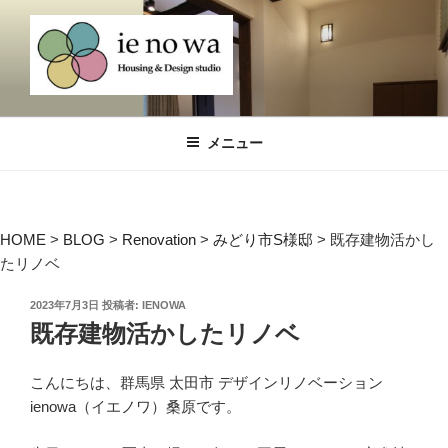
コ
ン
テ
ン
ツ
デザインリノベ IENOWA（イエノ
Design Renovation and Reform Company, ienowa
へ
ワ）群馬県太田市・桐生市・みどり市
メニュー
ス
のリノベーションなら
キ
ッ
プ
HOME
>
BLOG
>
Renovation
>
みどり市S様邸
>
既存建物活かし
たリノベ
投
2023年7月3日
投稿者:
IENOWA
稿
既存建物活かしたリノベ
日:
こんにちは、群馬県 太田市 デザインリノベーション
ienowa（イエノワ）桑原です。