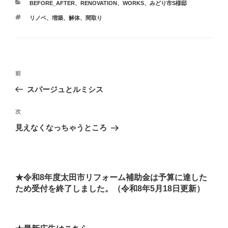
カ
BEFORE_AFTER
、
RENOVATION
、
WORKS
、
みどり市S様邸
テ
タ
リノベ
、
増築
、
解体
、
間取り
ゴ
グ
リ
ー
投
前
前
稿
の
スパージュとルミシス
ナ
投
ビ
稿
次
次
ゲ
の
見えなくなっちゃうところ
投
ー
稿
シ
ョ
★令和8年度太田市リフォーム補助金は予算に達した
ン
ため受付を終了しました。（令和8年5月18日更新）