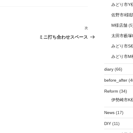
みどり市Y
佐野市I様
M様店舗
(5
次
次
太田市藪塚
の
ミニ打ち合わせスペース
投
みどり市S
稿
みどり市M
diary
(66)
before_after
(4
Reform
(34)
伊勢崎市K
News
(17)
DIY
(11)