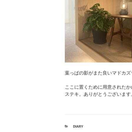
葉っぱの影がまた良いマドカズ
ここに置くために用意されたか
ステキ。ありがとうございます
カ
DIARY
テ