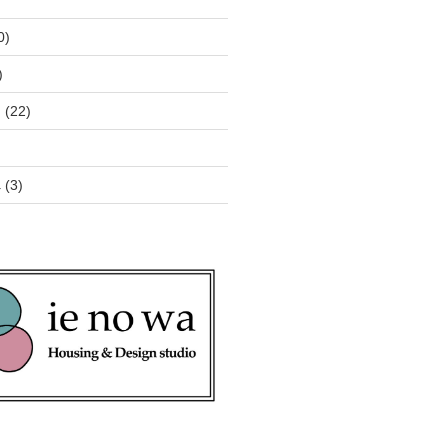
0)
)
ン
(22)
へ
(3)