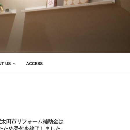
群馬県太田市・桐
T US
ACCESS
度太田市リフォーム補助金は
たため受付を終了しました。