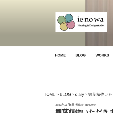
コ
ン
テ
ン
ツ
へ
デザインリノ
Design Renovation and Reform
ス
キ
生市・みどり
ッ
HOME
BLOG
WORKS
プ
HOME
>
BLOG
>
diary
>
観葉植物いた
投
2021年11月5日
投稿者:
IENOWA
稿
観葉植物いただき
日: