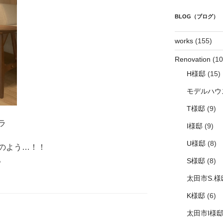
BLOG（ブログ）
works
(155)
Renovation
(10
H様邸
(15)
モデルハウ
T様邸
(9)
ラ
I様邸
(9)
U様邸
(8)
のよう…！！
。
S様邸
(8)
太田市S.様
K様邸
(6)
太田市I様