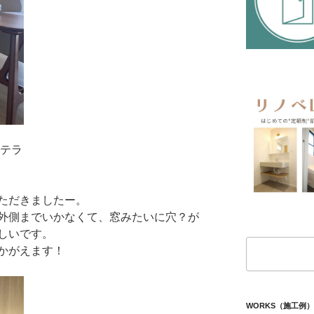
ステラ
ただきましたー。
外側までいかなくて、窓みたいに穴？が
しいです。
検
かがえます！
索
WORKS（施工例）