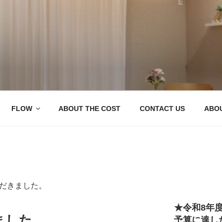
ベ IENOWA（イエノワ）
 Company, ienowa
市のリノベーションなら
FLOW
ABOUT THE COST
CONTACT US
ABOU
だきました。
★令和8年
ました。
予算に達し