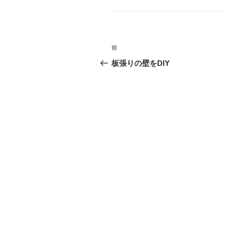
ゴ
リ
ー
投
前
前
稿
の
板張りの壁をDIY
投
ナ
稿
ビ
ゲ
ー
シ
ョ
ン