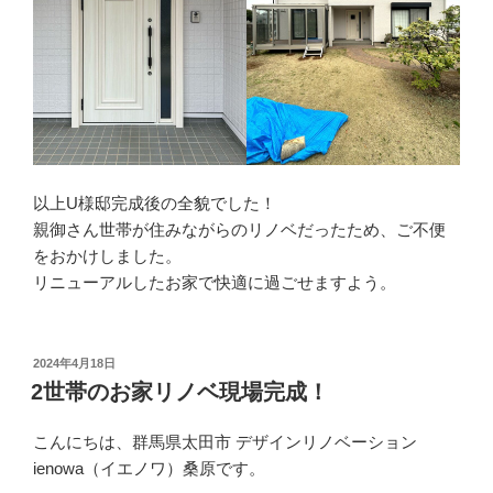
以上U様邸完成後の全貌でした！
親御さん世帯が住みながらのリノベだったため、ご不便
をおかけしました。
リニューアルしたお家で快適に過ごせますよう。
投
2024年4月18日
稿
2世帯のお家リノベ現場完成！
日:
こんにちは、群馬県太田市 デザインリノベーション
ienowa（イエノワ）桑原です。